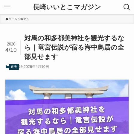
長崎いいとこマガジン
ホーム
観光
対馬の和多都美神社を観光するな
2026
ら｜竜宮伝説が宿る海中鳥居の全
4/10
部見せます
2026年4月10日
観光