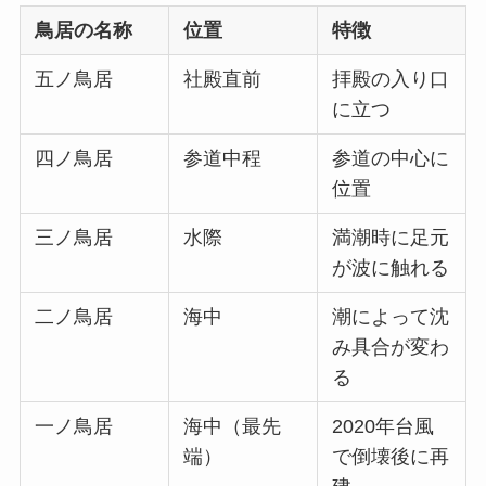
鳥居の名称
位置
特徴
五ノ鳥居
社殿直前
拝殿の入り口
に立つ
四ノ鳥居
参道中程
参道の中心に
位置
三ノ鳥居
水際
満潮時に足元
が波に触れる
二ノ鳥居
海中
潮によって沈
み具合が変わ
る
一ノ鳥居
海中（最先
2020年台風
端）
で倒壊後に再