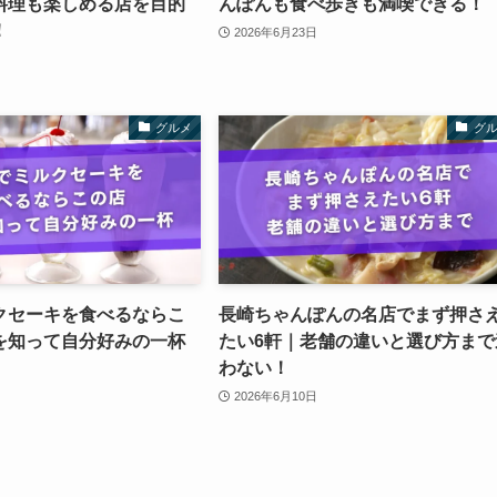
料理も楽しめる店を目的
んぽんも食べ歩きも満喫できる！
！
2026年6月23日
グルメ
グ
クセーキを食べるならこ
長崎ちゃんぽんの名店でまず押さ
を知って自分好みの一杯
たい6軒｜老舗の違いと選び方まで
わない！
2026年6月10日