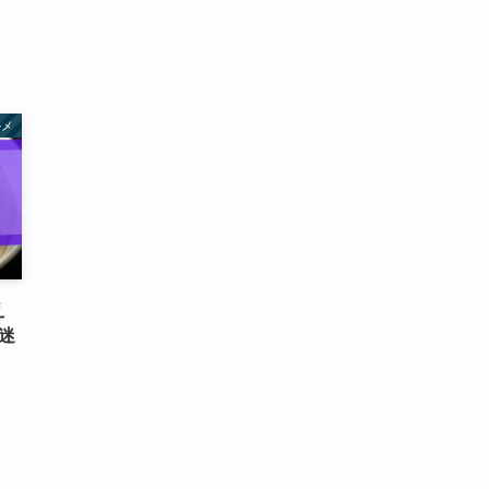
ルメ
え
迷