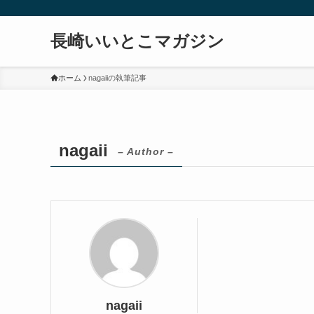
長崎いいとこマガジン
ホーム
nagaiiの執筆記事
nagaii
– Author –
nagaii