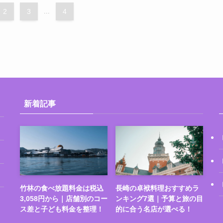
2
3
...
4
新着記事
竹林の食べ放題料金は税込
長崎の卓袱料理おすすめラ
3,058円から｜店舗別のコー
ンキング7選｜予算と旅の目
ス差と子ども料金を整理！
的に合う名店が選べる！