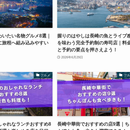
わいたい名物グルメ8選｜
握りのはやしは長崎の魚とライブ
に旅程へ組み込みやすい
を味わう完全予約制の寿司店｜料
と予約の要点を押さえよう！
2026年6月29日
グルメ
グ
しゃれなランチおすすめ8
長崎中華街でおすすめの店9選｜ち